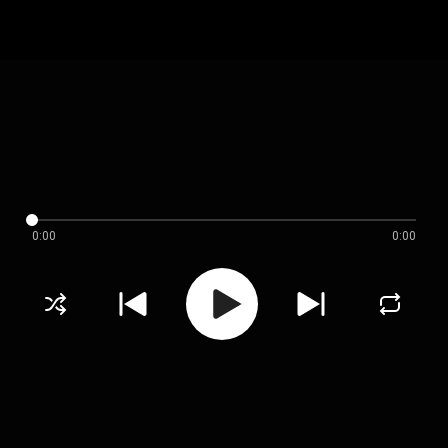
0:00
0:00