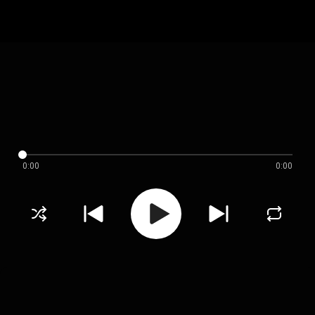
0:00
0:00