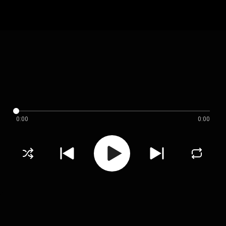
0:00
0:00