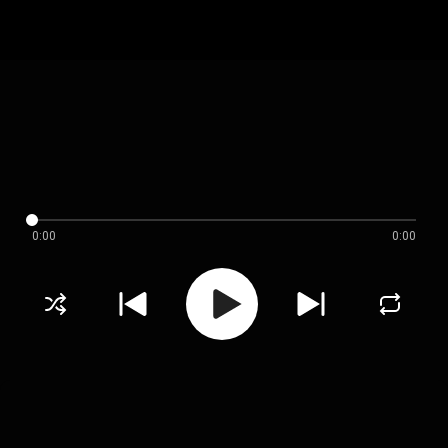
0:00
0:00