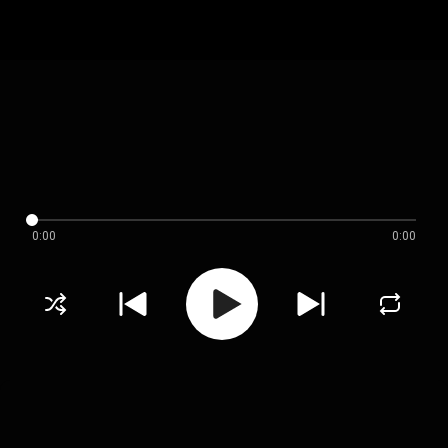
0:00
0:00