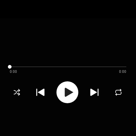
0:00
0:00