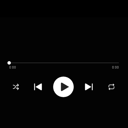
0:00
0:00