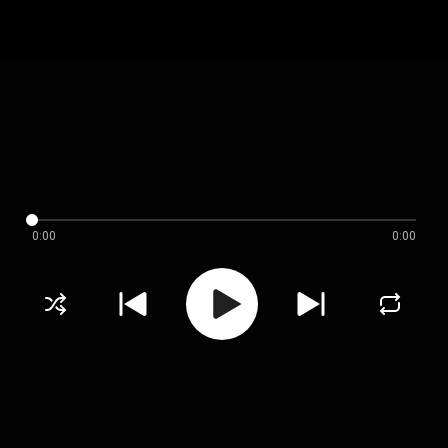
0:00
0:00