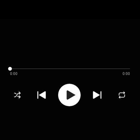
0:00
0:00