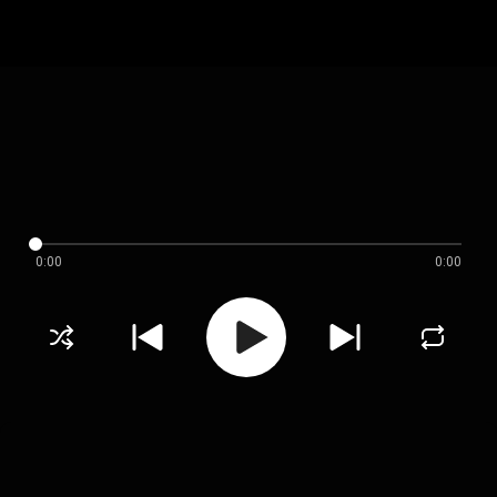
0:00
0:00