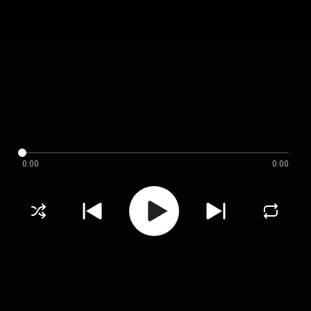
0:00
0:00