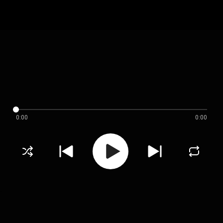
0:00
0:00