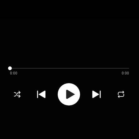
0:00
0:00