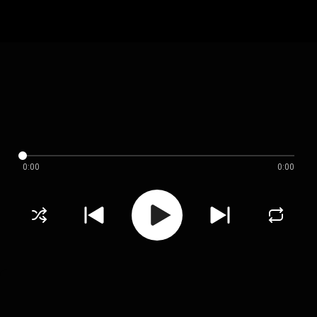
0:00
0:00