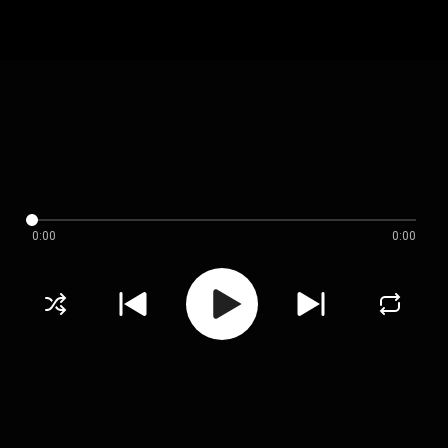
0:00
0:00