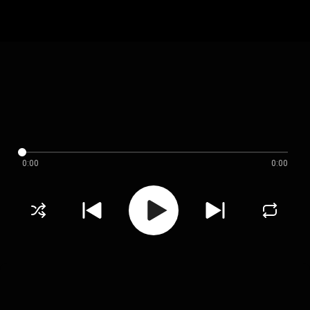
0:00
0:00