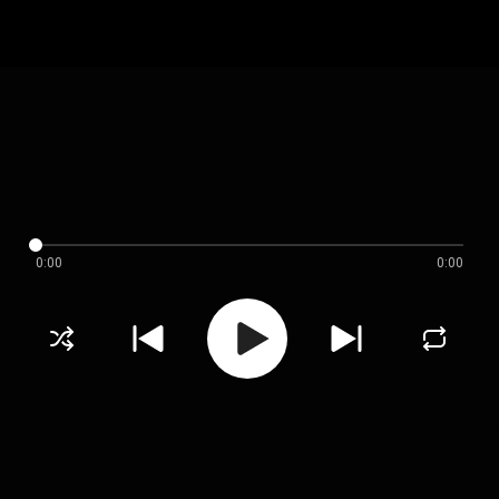
0:00
0:00