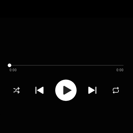
0:00
0:00