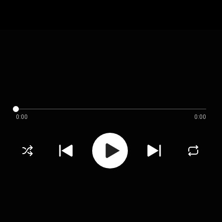
0:00
0:00