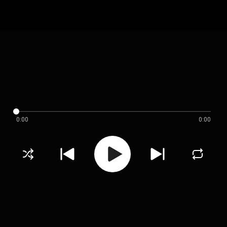
0:00
0:00