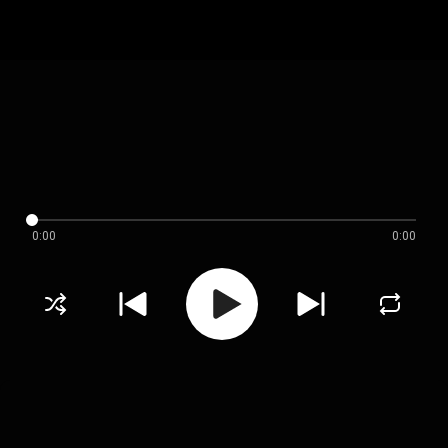
0:00
0:00