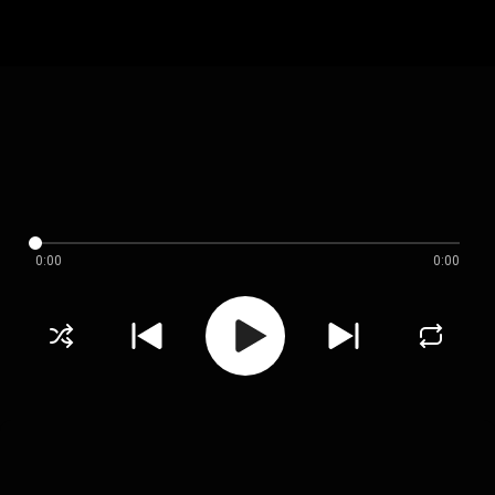
0:00
0:00