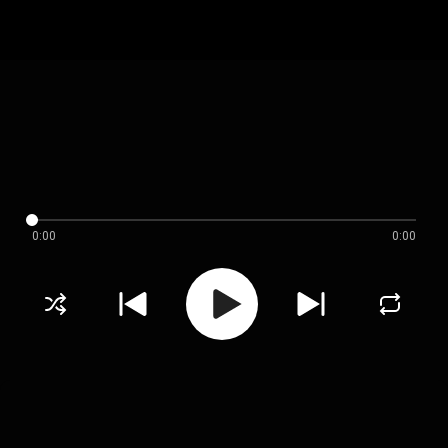
0:00
0:00