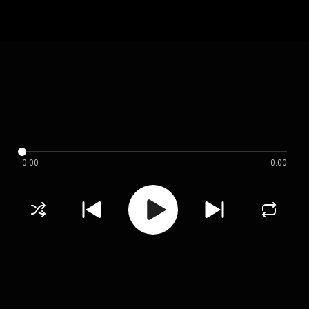
0:00
0:00