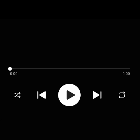
0:00
0:00