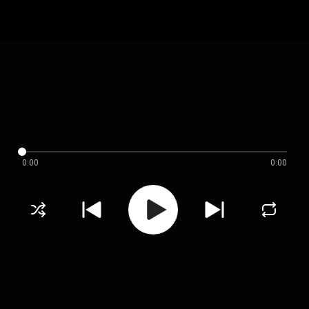
0:00
0:00