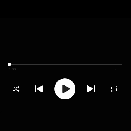
0:00
0:00