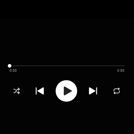
0:00
0:00