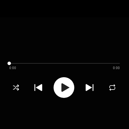
0:00
0:00