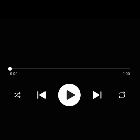
0:00
0:00