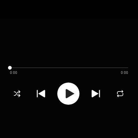
0:00
0:00