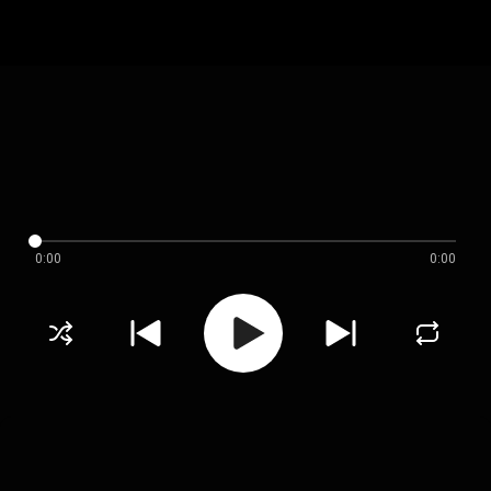
0:00
0:00