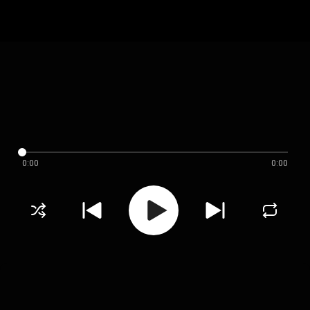
0:00
0:00