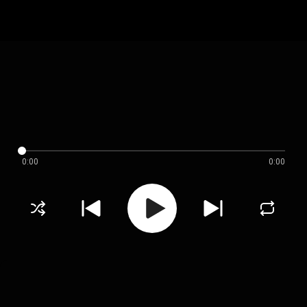
0:00
0:00