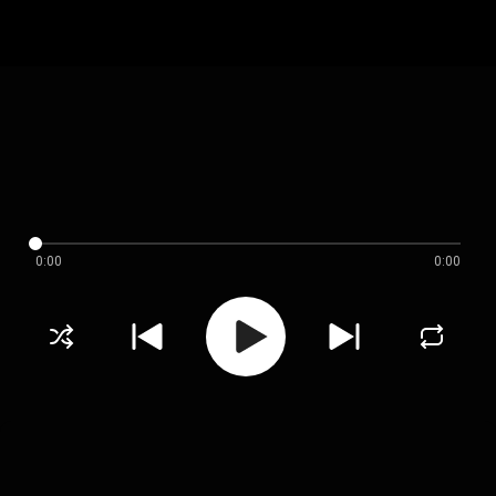
0:00
0:00