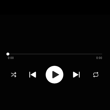
0:00
0:00