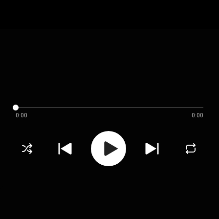
0:00
0:00