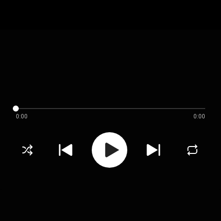
0:00
0:00