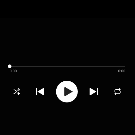
0:00
0:00