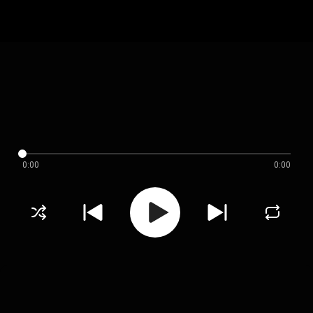
0:00
0:00