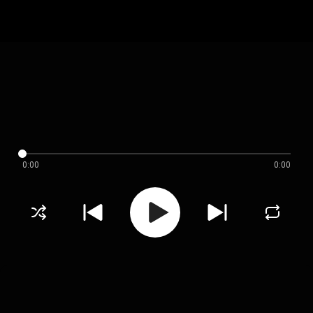
0:00
0:00