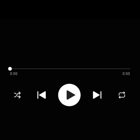
0:00
0:00