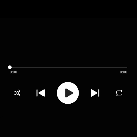
0:00
0:00