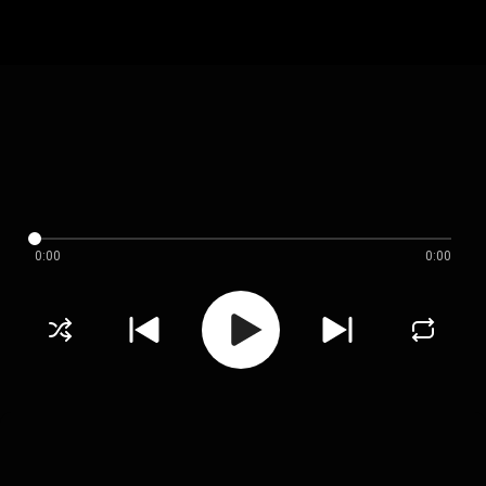
0:00
0:00