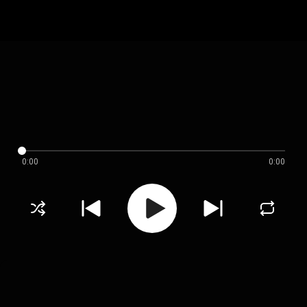
0:00
0:00