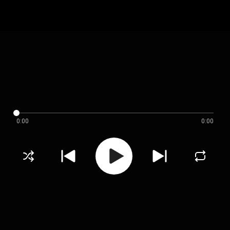
0:00
0:00