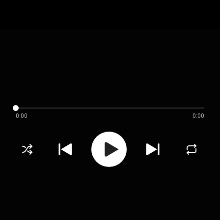
0:00
0:00