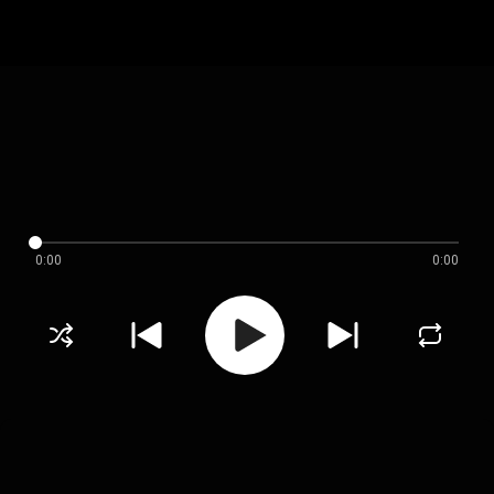
0:00
0:00