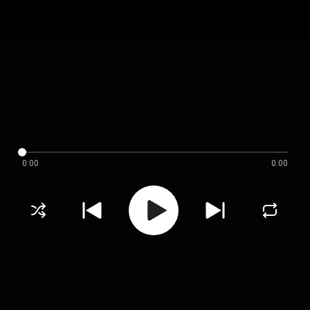
0:00
0:00