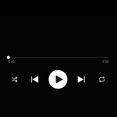
0:00
0:00